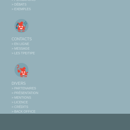
> DÉBATS
> EXEMPLES
CONTACTS
> EN LIGNE
> MESSAGE
> LES TPE/TIPE
DIVERS
> PARTENAIRES
> PRÉSENTATION
> MENTIONS
> LICENCE
> CRÉDITS
> BACK OFFICE