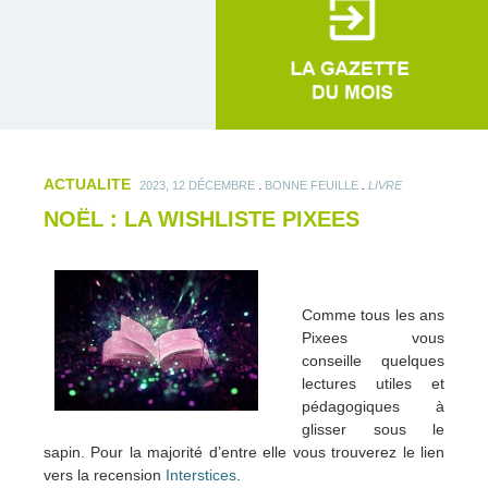
ACTUALITE
.
.
2023, 12 DÉCEMBRE
BONNE FEUILLE
LIVRE
NOËL : LA WISHLISTE PIXEES
Comme tous les ans
Pixees vous
conseille quelques
lectures utiles et
pédagogiques à
glisser sous le
sapin. Pour la majorité d’entre elle vous trouverez le lien
vers la recension
Interstices
.