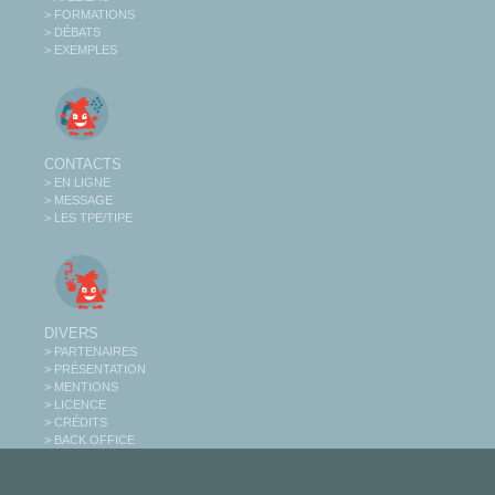
> FORMATIONS
> DÉBATS
> EXEMPLES
CONTACTS
> EN LIGNE
> MESSAGE
> LES TPE/TIPE
DIVERS
> PARTENAIRES
> PRÉSENTATION
> MENTIONS
> LICENCE
> CRÉDITS
> BACK OFFICE