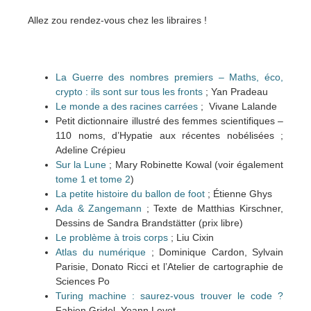
Allez zou rendez-vous chez les libraires !
La Guerre des nombres premiers – Maths, éco,
crypto : ils sont sur tous les fronts
; Yan Pradeau
Le monde a des racines carrées
; Vivane Lalande
Petit dictionnaire illustré des femmes scientifiques –
110 noms, d’Hypatie aux récentes nobélisées ;
Adeline Crépieu
Sur la Lune
; Mary Robinette Kowal (voir également
tome 1 et tome 2
)
La petite histoire du ballon de foot
; Étienne Ghys
Ada & Zangemann
; Texte de Matthias Kirschner,
Dessins de Sandra Brandstätter (prix libre)
Le problème à trois corps
; Liu Cixin
Atlas du numérique
; Dominique Cardon, Sylvain
Parisie, Donato Ricci et l’Atelier de cartographie de
Sciences Po
Turing machine : saurez-vous trouver le code ?
Fabien Gridel, Yoann Levet