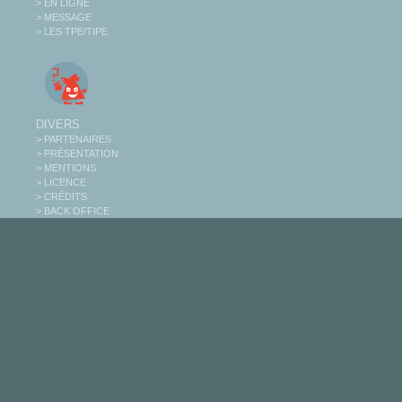
> EN LIGNE
> MESSAGE
> LES TPE/TIPE
DIVERS
> PARTENAIRES
> PRÉSENTATION
> MENTIONS
> LICENCE
> CRÉDITS
> BACK OFFICE