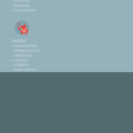
> EN LIGNE
> MESSAGE
> LES TPE/TIPE
DIVERS
> PARTENAIRES
> PRÉSENTATION
> MENTIONS
> LICENCE
> CRÉDITS
> BACK OFFICE