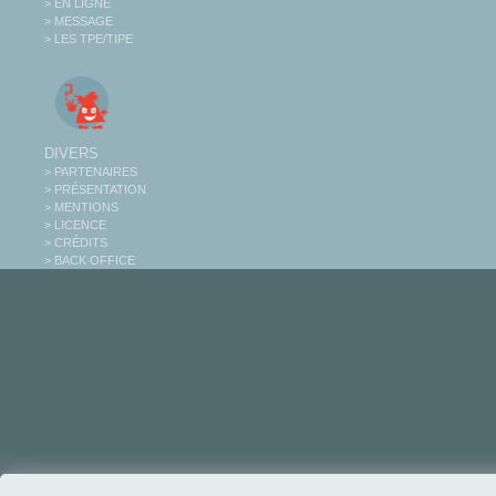
> EN LIGNE
> MESSAGE
> LES TPE/TIPE
DIVERS
> PARTENAIRES
> PRÉSENTATION
> MENTIONS
> LICENCE
> CRÉDITS
> BACK OFFICE