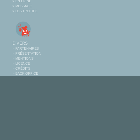
> EN LIGNE
> MESSAGE
> LES TPE/TIPE
DIVERS
> PARTENAIRES
> PRÉSENTATION
> MENTIONS
> LICENCE
> CRÉDITS
> BACK OFFICE