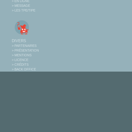
> EN LIGNE
> MESSAGE
> LES TPE/TIPE
DIVERS
> PARTENAIRES
> PRÉSENTATION
> MENTIONS
> LICENCE
> CRÉDITS
> BACK OFFICE