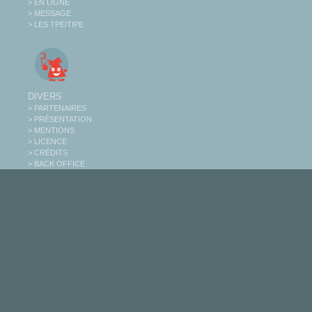
> EN LIGNE
> MESSAGE
> LES TPE/TIPE
DIVERS
> PARTENAIRES
> PRÉSENTATION
> MENTIONS
> LICENCE
> CRÉDITS
> BACK OFFICE