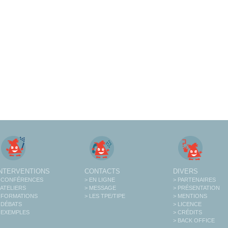
INTERVENTIONS
CONTACTS
DIVERS
 CONFÉRENCES
> EN LIGNE
> PARTENAIRES
 ATELIERS
> MESSAGE
> PRÉSENTATION
 FORMATIONS
> LES TPE/TIPE
> MENTIONS
 DÉBATS
> LICENCE
 EXEMPLES
> CRÉDITS
> BACK OFFICE