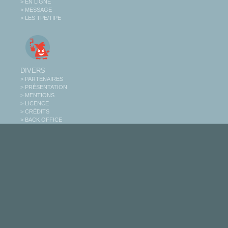
> EN LIGNE
> MESSAGE
> LES TPE/TIPE
DIVERS
> PARTENAIRES
> PRÉSENTATION
> MENTIONS
> LICENCE
> CRÉDITS
> BACK OFFICE