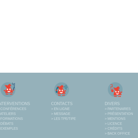
INTERVENTIONS
CONTACTS
DIVERS
 CONFÉRENCES
> EN LIGNE
> PARTENAIRES
 ATELIERS
> MESSAGE
> PRÉSENTATION
 FORMATIONS
> LES TPE/TIPE
> MENTIONS
 DÉBATS
> LICENCE
 EXEMPLES
> CRÉDITS
> BACK OFFICE