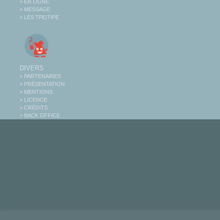
> EN LIGNE
> MESSAGE
> LES TPE/TIPE
DIVERS
> PARTENAIRES
> PRÉSENTATION
> MENTIONS
> LICENCE
> CRÉDITS
> BACK OFFICE