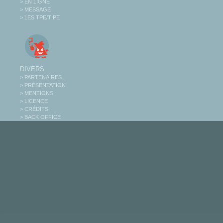
> EN LIGNE
> MESSAGE
> LES TPE/TIPE
DIVERS
> PARTENAIRES
> PRÉSENTATION
> MENTIONS
> LICENCE
> CRÉDITS
> BACK OFFICE