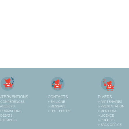
INTERVENTIONS
CONTACTS
DIVERS
 CONFÉRENCES
> EN LIGNE
> PARTENAIRES
 ATELIERS
> MESSAGE
> PRÉSENTATION
 FORMATIONS
> LES TPE/TIPE
> MENTIONS
 DÉBATS
> LICENCE
 EXEMPLES
> CRÉDITS
> BACK OFFICE