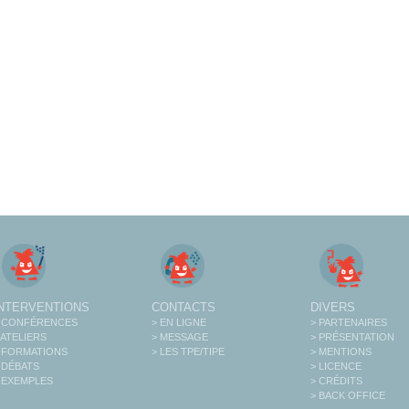
INTERVENTIONS
CONTACTS
DIVERS
 CONFÉRENCES
> EN LIGNE
> PARTENAIRES
 ATELIERS
> MESSAGE
> PRÉSENTATION
 FORMATIONS
> LES TPE/TIPE
> MENTIONS
 DÉBATS
> LICENCE
 EXEMPLES
> CRÉDITS
> BACK OFFICE