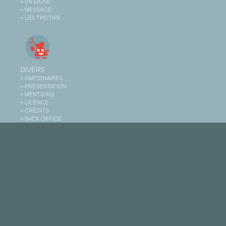
> EN LIGNE
> MESSAGE
> LES TPE/TIPE
DIVERS
> PARTENAIRES
> PRÉSENTATION
> MENTIONS
> LICENCE
> CRÉDITS
> BACK OFFICE