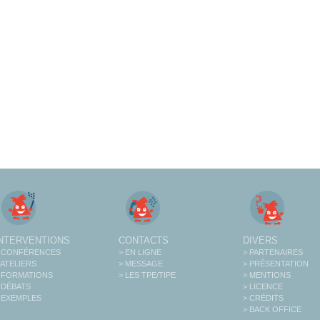
INTERVENTIONS
CONTACTS
DIVERS
 CONFÉRENCES
> EN LIGNE
> PARTENAIRES
 ATELIERS
> MESSAGE
> PRÉSENTATION
 FORMATIONS
> LES TPE/TIPE
> MENTIONS
 DÉBATS
> LICENCE
 EXEMPLES
> CRÉDITS
> BACK OFFICE