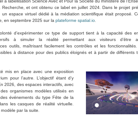
pel à labellisation Science Avec et Pour la Société du ministère de l’En
a Recherche, et ont obtenu ce label en juillet 2024. Dans le projet pré
, un espace virtuel dédié à la médiation scientifique était proposé. Ce
ie, en septembre 2025 sur la
plateforme spatial.io
.
olonté d’expérimenter ce type de support tient à la capacité des en
rsifs à simuler la réalité permettant aux visiteurs d’être 
s outils, maîtrisant facilement les contrôles et les fonctionnalités. 
ibles à distance pour des publics éloignés et à partir de différents t
é mis en place avec une exposition
um pour l’autre. L’objectif étant d’y
En 2026, des espaces interactifs, avec
e des organismes modèles utilisés en
ors des événements du type Fête de la
ans les casques de réalité virtuelle.
 modèle par la suite.