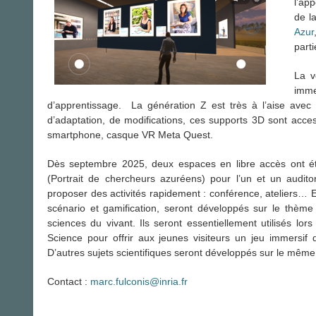
l’ap
de l
Azur
part
La v
imme
d’apprentissage. La génération Z est très à l’aise avec ce
d’adaptation, de modifications, ces supports 3D sont access
smartphone, casque VR Meta Quest.
Dès septembre 2025, deux espaces en libre accès ont ét
(Portrait de chercheurs azuréens) pour l’un et un auditori
proposer des activités rapidement : conférence, ateliers… 
scénario et gamification, seront développés sur le thèm
sciences du vivant. Ils seront essentiellement utilisés l
Science pour offrir aux jeunes visiteurs un jeu immersif d
D’autres sujets scientifiques seront développés sur le même
Contact :
marc.fulconis@inria.fr