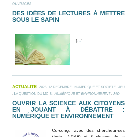
OUVRAGES
DES IDÉES DE LECTURES À METTRE
SOUS LE SAPIN
[
…
]
ACTUALITE
.
.
2025, 12 DÉCEMBRE
NUMÉRIQUE ET SOCIÉTÉ
JEU
.
.
.
LA QUESTION DU MOIS
NUMÉRIQUE ET ENVIRONNEMENT
JAD
OUVRIR LA SCIENCE AUX CITOYENS
EN JOUANT À DÉBATTRE :
NUMÉRIQUE ET ENVIRONNEMENT
Co-conçu avec des chercheur-ses
(Inria, INRAE) et 5 classes de la