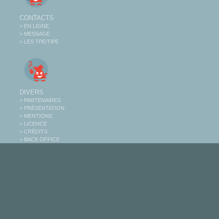
CONTACTS
> EN LIGNE
> MESSAGE
> LES TPE/TIPE
DIVERS
> PARTENAIRES
> PRÉSENTATION
> MENTIONS
> LICENCE
> CRÉDITS
> BACK OFFICE