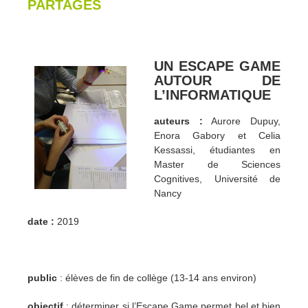
PARTAGÉS
UN ESCAPE GAME
AUTOUR DE
L’INFORMATIQUE
auteurs :
Aurore Dupuy,
Enora Gabory et Celia
Kessassi, étudiantes en
Master de Sciences
Cognitives, Université de
Nancy
date :
2019
public
: élèves de fin de collège (13-14 ans environ)
objectif
: déterminer si l’Escape Game permet bel et bien