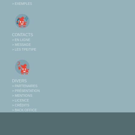
> EXEMPLES
CONTACTS
> EN LIGNE
> MESSAGE
> LES TPE/TIPE
DIVERS
> PARTENAIRES
> PRÉSENTATION
> MENTIONS
> LICENCE
> CRÉDITS
> BACK OFFICE