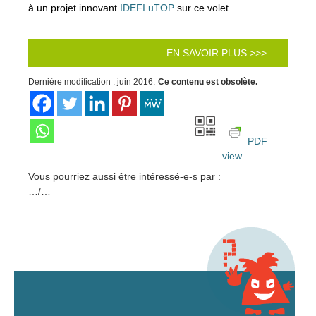
à un projet innovant
IDEFI uTOP
sur ce volet.
EN SAVOIR PLUS >>>
Dernière modification : juin 2016.
Ce contenu est obsolète.
PDF
view
Vous pourriez aussi être intéressé-e-s par :
…/…