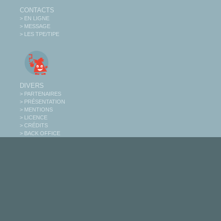
CONTACTS
> EN LIGNE
> MESSAGE
> LES TPE/TIPE
DIVERS
> PARTENAIRES
> PRÉSENTATION
> MENTIONS
> LICENCE
> CRÉDITS
> BACK OFFICE