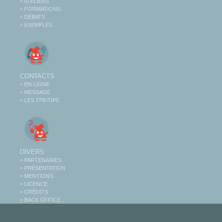
> ATELIERS
> FORMATIONS
> DÉBATS
> EXEMPLES
CONTACTS
> EN LIGNE
> MESSAGE
> LES TPE/TIPE
DIVERS
> PARTENAIRES
> PRÉSENTATION
> MENTIONS
> LICENCE
> CRÉDITS
> BACK OFFICE