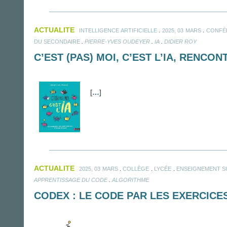
ACTUALITE
.
.
INTELLIGENCE ARTIFICIELLE
2025, 03 MARS
CONFÉ
.
.
.
DU SECONDAIRE
PIERRE-YVES OUDEYER
IA
DIDIER ROY
C’EST (PAS) MOI, C’EST L’IA, RENCO
[
…
]
ACTUALITE
.
.
.
2025, 03 MARS
COLLÈGE
LYCÉE
ENSEIGNEMENT S
.
APPRENTISSAGE DU CODE
ALGORITHME
CODEX : LE CODE PAR LES EXERCICE