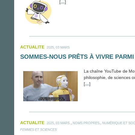
[
…
]
ACTUALITE
2025, 03 MARS
SOMMES-NOUS PRÊTS À VIVRE PARMI D
La chaîne YouTube de Monsi
philosophie, de sciences ou
[
…
]
ACTUALITE
.
.
2025, 03 MARS
NOMS PROPRES
NUMÉRIQUE ET SOC
FEMMES ET SCIENCES