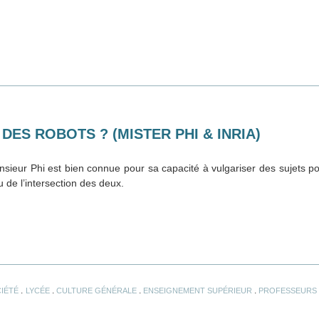
ES ROBOTS ? (MISTER PHI & INRIA)
eur Phi est bien connue pour sa capacité à vulgariser des sujets poin
 de l’intersection des deux.
.
.
.
.
IÉTÉ
LYCÉE
CULTURE GÉNÉRALE
ENSEIGNEMENT SUPÉRIEUR
PROFESSEURS