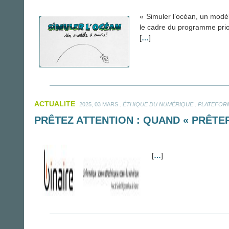
« Simuler l’océan, un modèl
le cadre du programme prio
[
…
]
ACTUALITE
.
.
2025, 03 MARS
ÉTHIQUE DU NUMÉRIQUE
PLATEFOR
PRÊTEZ ATTENTION : QUAND « PRÊTER
[
…
]