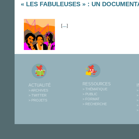
« LES FABULEUSES » : UN DOCUMENT
[
…
]
RESSOURCES
ACTUALITÉ
> THÉMATIQUE
> ARCHIVES
>
> PUBLIC
> TWITTER
>
> FORMAT
> PROJETS
>
> RECHERCHE
>
>