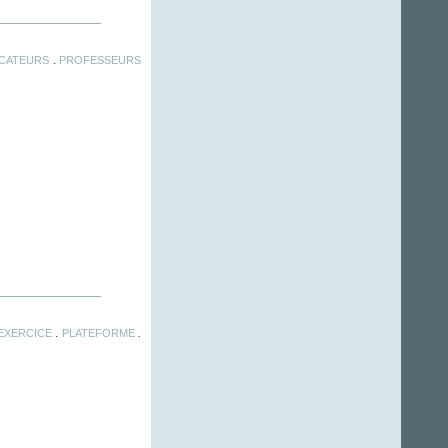
.
CATEURS
PROFESSEURS
.
.
EXERCICE
PLATEFORME