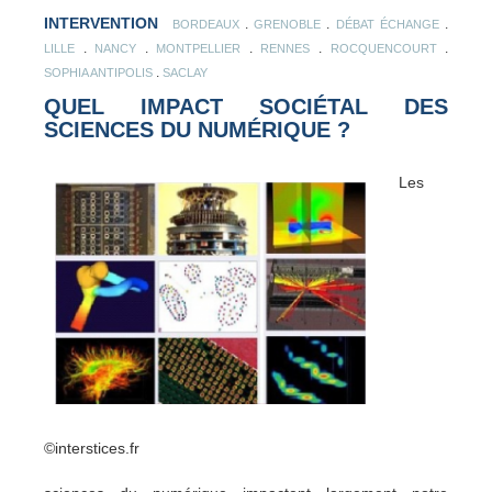
INTERVENTION
.
.
.
BORDEAUX
GRENOBLE
DÉBAT ÉCHANGE
.
.
.
.
.
LILLE
NANCY
MONTPELLIER
RENNES
ROCQUENCOURT
.
SOPHIA ANTIPOLIS
SACLAY
QUEL IMPACT SOCIÉTAL DES
SCIENCES DU NUMÉRIQUE ?
Les
©interstices.fr