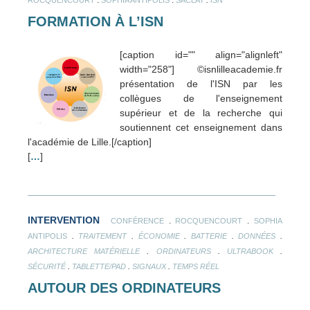
ROCQUENCOURT
SOPHIA ANTIPOLIS
SACLAY
ISN
FORMATION À L’ISN
[caption id="" align="alignleft"
width="258"] ©isnlilleacademie.fr
présentation de l'ISN par les
collègues de l'enseignement
supérieur et de la recherche qui
soutiennent cet enseignement dans
l'académie de Lille.[/caption]
[
…
]
INTERVENTION
.
.
CONFÉRENCE
ROCQUENCOURT
SOPHIA
.
.
.
.
.
ANTIPOLIS
TRAITEMENT
ÉCONOMIE
BATTERIE
DONNÉES
.
.
.
ARCHITECTURE MATÉRIELLE
ORDINATEURS
ULTRABOOK
.
.
.
SÉCURITÉ
TABLETTE/PAD
SIGNAUX
TEMPS RÉEL
AUTOUR DES ORDINATEURS