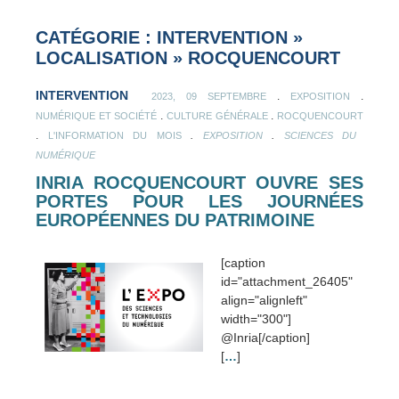
CATÉGORIE : INTERVENTION
»
LOCALISATION
»
ROCQUENCOURT
INTERVENTION
.
.
2023, 09 SEPTEMBRE
EXPOSITION
.
.
NUMÉRIQUE ET SOCIÉTÉ
CULTURE GÉNÉRALE
ROCQUENCOURT
.
.
.
L'INFORMATION DU MOIS
EXPOSITION
SCIENCES DU
NUMÉRIQUE
INRIA ROCQUENCOURT OUVRE SES
PORTES POUR LES JOURNÉES
EUROPÉENNES DU PATRIMOINE
[caption
id="attachment_26405"
align="alignleft"
width="300"]
@Inria[/caption]
[
…
]