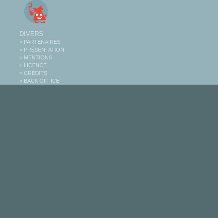
DIVERS
> PARTENAIRES
> PRÉSENTATION
> MENTIONS
> LICENCE
> CRÉDITS
> BACK OFFICE