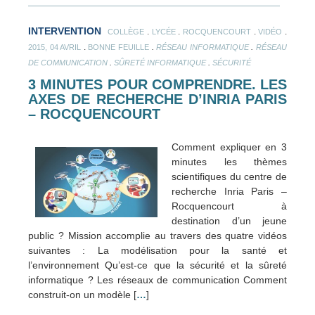
INTERVENTION
.
.
.
.
COLLÈGE
LYCÉE
ROCQUENCOURT
VIDÉO
.
.
.
2015, 04 AVRIL
BONNE FEUILLE
RÉSEAU INFORMATIQUE
RÉSEAU
.
.
DE COMMUNICATION
SÛRETÉ INFORMATIQUE
SÉCURITÉ
3 MINUTES POUR COMPRENDRE. LES
AXES DE RECHERCHE D’INRIA PARIS
– ROCQUENCOURT
Comment expliquer en 3
minutes les thèmes
scientifiques du centre de
recherche Inria Paris –
Rocquencourt à
destination d’un jeune
public ? Mission accomplie au travers des quatre vidéos
suivantes : La modélisation pour la santé et
l’environnement Qu’est-ce que la sécurité et la sûreté
informatique ? Les réseaux de communication Comment
construit-on un modèle [
…
]