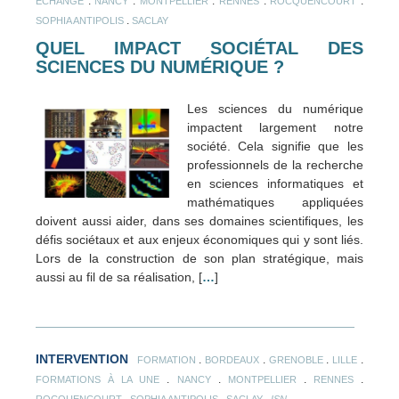
.
.
.
.
.
ÉCHANGE
NANCY
MONTPELLIER
RENNES
ROCQUENCOURT
.
SOPHIA ANTIPOLIS
SACLAY
QUEL IMPACT SOCIÉTAL DES
SCIENCES DU NUMÉRIQUE ?
Les sciences du numérique
impactent largement notre
société. Cela signifie que les
professionnels de la recherche
en sciences informatiques et
mathématiques appliquées
doivent aussi aider, dans ses domaines scientifiques, les
défis sociétaux et aux enjeux économiques qui y sont liés.
Lors de la construction de son plan stratégique, mais
aussi au fil de sa réalisation, [
…
]
INTERVENTION
.
.
.
.
FORMATION
BORDEAUX
GRENOBLE
LILLE
.
.
.
.
FORMATIONS À LA UNE
NANCY
MONTPELLIER
RENNES
.
.
.