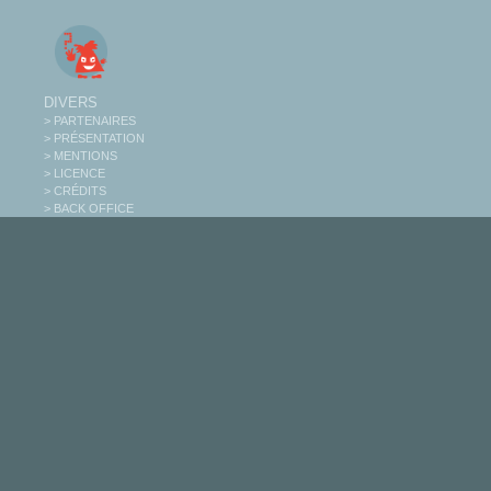
DIVERS
> PARTENAIRES
> PRÉSENTATION
> MENTIONS
> LICENCE
> CRÉDITS
> BACK OFFICE