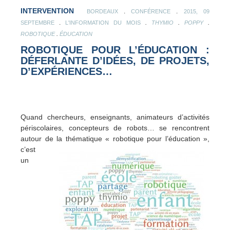
INTERVENTION
.
.
BORDEAUX
CONFÉRENCE
2015, 09
.
.
.
.
SEPTEMBRE
L'INFORMATION DU MOIS
THYMIO
POPPY
.
ROBOTIQUE
ÉDUCATION
ROBOTIQUE POUR L’ÉDUCATION :
DÉFERLANTE D’IDÉES, DE PROJETS,
D’EXPÉRIENCES…
Quand chercheurs, enseignants, animateurs d’activités
périscolaires, concepteurs de robots… se rencontrent
autour de la
thématique « robotique pour l’éducation »,
c’est
un