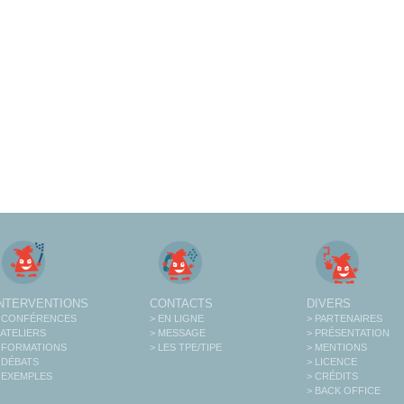
INTERVENTIONS
CONTACTS
DIVERS
 CONFÉRENCES
> EN LIGNE
> PARTENAIRES
 ATELIERS
> MESSAGE
> PRÉSENTATION
 FORMATIONS
> LES TPE/TIPE
> MENTIONS
 DÉBATS
> LICENCE
 EXEMPLES
> CRÉDITS
> BACK OFFICE