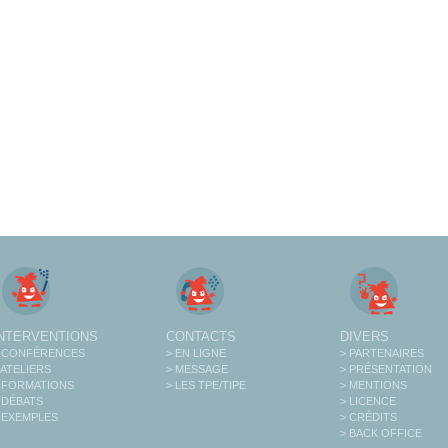
INTERVENTIONS
CONTACTS
DIVERS
 CONFÉRENCES
> EN LIGNE
> PARTENAIRES
 ATELIERS
> MESSAGE
> PRÉSENTATION
 FORMATIONS
> LES TPE/TIPE
> MENTIONS
 DÉBATS
> LICENCE
 EXEMPLES
> CRÉDITS
> BACK OFFICE