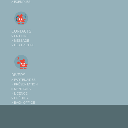
> EXEMPLES
CONTACTS
> EN LIGNE
> MESSAGE
> LES TPE/TIPE
DIVERS
> PARTENAIRES
> PRÉSENTATION
> MENTIONS
> LICENCE
> CRÉDITS
> BACK OFFICE