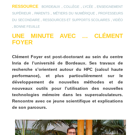
RESSOURCE
.
.
.
BORDEAUX
COLLÈGE
LYCÉE
ENSEIGNEMENT
.
.
.
SUPÉRIEUR
PARENTS
MÉTIERS DU NUMÉRIQUE
PROFESSEURS
.
.
DU SECONDAIRE
RESSOURCES ET SUPPORTS SCOLAIRES
VIDÉO
.
BONNE FEUILLE
UNE MINUTE AVEC … CLÉMENT
FOYER
Clément Foyer est post-doctorant au sein du centre
Inria de l’université de Bordeaux. Ses travaux de
recherche s’orientent autour du HPC (calcul haute
performance), et plus particulièrement sur le
développement de nouvelles méthodes et de
nouveaux outils pour l’utilisation des nouvelles
technologies mémoire dans les supercalculateurs.
Rencontre avec ce jeune scientifique et explications
de son parcours.