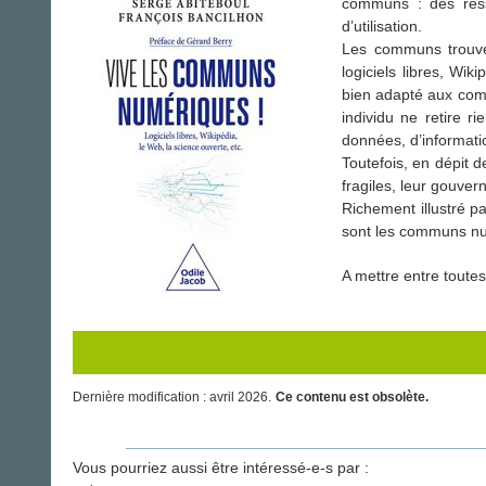
communs : des ress
d’utilisation.
Les communs trouve
logiciels libres, Wi
bien adapté aux comm
individu ne retire r
données, d’informati
Toutefois, en dépit 
fragiles, leur gouver
Richement illustré p
sont les communs num
A mettre entre toute
Dernière modification : avril 2026.
Ce contenu est obsolète.
Vous pourriez aussi être intéressé-e-s par :