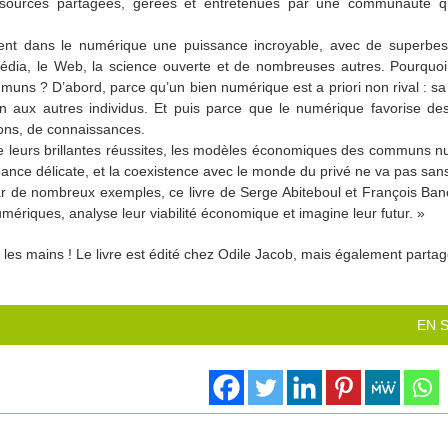
ources partagées, gérées et entretenues par une communauté qui 
nt dans le numérique une puissance incroyable, avec de superbes
kipédia, le Web, la science ouverte et de nombreuses autres. Pourquoi 
uns ? D’abord, parce qu’un bien numérique est a priori non rival : 
ien aux autres individus. Et puis parce que le numérique favorise d
ons, de connaissances.
de leurs brillantes réussites, les modèles économiques des communs n
nance délicate, et la coexistence avec le monde du privé ne va pas sans 
ar de nombreux exemples, ce livre de Serge Abiteboul et François Ban
ériques, analyse leur viabilité économique et imagine leur futur. »
s les mains ! Le livre est édité chez Odile Jacob, mais également parta
EN 