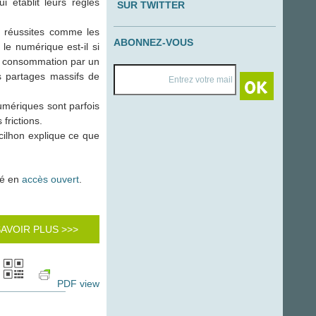
établit leurs règles
SUR TWITTER
 réussites comme les
ABONNEZ-VOUS
le numérique est-il si
sa consommation par un
es partages massifs de
umériques sont parfois
frictions.
cilhon explique ce que
gé en
accès ouvert
.
SAVOIR PLUS >>>
PDF view