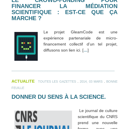
LE CROWD-FUNDING POUR
FINANCER LA MÉDIATION
SCIENTIFIQUE : EST-CE QUE ÇA
MARCHE ?
Le projet GleamCode est une
expérience partenariale de micro-
financement collectif d’un tel projet,
diffusons son lien ici. [
…
]
ACTUALITE
.
.
TOUTES LES GAZETTES
2014, 03 MARS
BONNE
FEUILLE
DONNER DU SENS À LA SCIENCE.
Le journal de culture
scientifique du CNRS
prend une nouvelle
forme, avec une