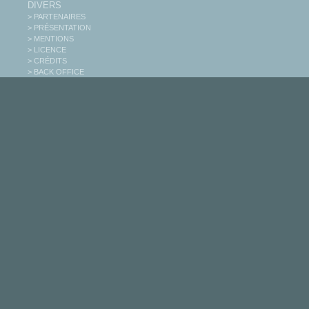
DIVERS
> PARTENAIRES
> PRÉSENTATION
> MENTIONS
> LICENCE
> CRÉDITS
> BACK OFFICE