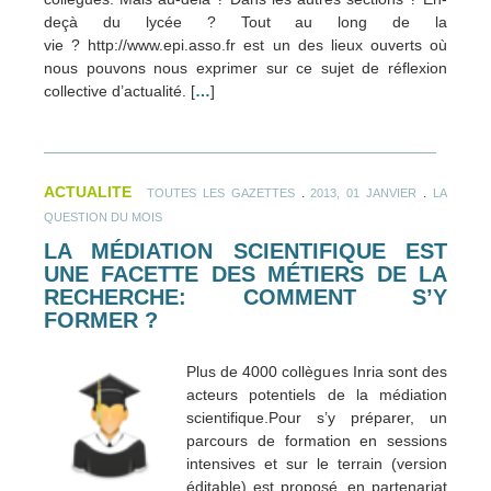
deçà du lycée ? Tout au long de la
vie ? http://www.epi.asso.fr est un des lieux ouverts où
nous pouvons nous exprimer sur ce sujet de réflexion
collective d’actualité. [
…
]
ACTUALITE
.
.
TOUTES LES GAZETTES
2013, 01 JANVIER
LA
QUESTION DU MOIS
LA MÉDIATION SCIENTIFIQUE EST
UNE FACETTE DES MÉTIERS DE LA
RECHERCHE: COMMENT S’Y
FORMER ?
Plus de 4000 collègues Inria sont des
acteurs potentiels de la médiation
scientifique.Pour s’y préparer, un
parcours de formation en sessions
intensives et sur le terrain (version
éditable) est proposé, en partenariat