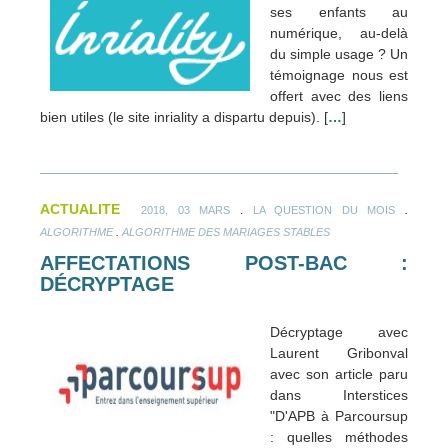
ses enfants au
numérique, au-delà
du simple usage ? Un
témoignage nous est
offert avec des liens
bien utiles (le site inriality a dispartu depuis). [
…
]
ACTUALITE
.
.
2018, 03 MARS
LA QUESTION DU MOIS
.
ALGORITHME
ALGORITHME DES MARIAGES STABLES
AFFECTATIONS POST-BAC :
DÉCRYPTAGE
Décryptage avec
Laurent Gribonval
avec son article paru
dans Interstices
"D'APB à Parcoursup
: quelles méthodes