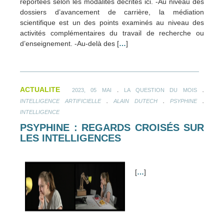
reportées selon les modalités décrites ici. -Au niveau des
dossiers d’avancement de carrière, la médiation
scientifique est un des points examinés au niveau des
activités complémentaires du travail de recherche ou
d’enseignement. -Au-delà des [
…
]
ACTUALITE
.
.
2023, 05 MAI
LA QUESTION DU MOIS
.
.
.
INTELLIGENCE ARTIFICIELLE
ALAIN DUTECH
PSYPHINE
INTELLIGENCE
PSYPHINE : REGARDS CROISÉS SUR
LES INTELLIGENCES
[
…
]