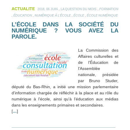
ACTUALITE
.
.
2018, 06 JUIN
LA QUESTION DU MOIS
FORMATION
.
.
.
.
ÉDUCATION
NUMÉRIQUE À L'ÉCOLE
ÉCOLE
ÉCOLE NUMÉRIQUE
L’ÉCOLE DANS LA SOCIÉTÉ DU
NUMÉRIQUE ? VOUS AVEZ LA
PAROLE.
La Commission des
Affaires culturelles et
de l'Éducation de
l'Assemblée
nationale, présidée
par Bruno Studer,
député du Bas-Rhin, a initié une mission parlementaire
d'information chargée de réfléchir à la place et au rôle du
numérique à l'école, ainsi qu'à l'éducation aux médias
dans les enseignements primaires et secondaires.
[
…
]