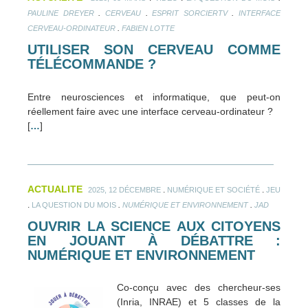
.
.
.
PAULINE DREYER
CERVEAU
ESPRIT SORCIERTV
INTERFACE
.
CERVEAU-ORDINATEUR
FABIEN LOTTE
UTILISER SON CERVEAU COMME
TÉLÉCOMMANDE ?
Entre neurosciences et informatique, que peut-on
réellement faire avec une interface cerveau-ordinateur ?
[
…
]
ACTUALITE
.
.
2025, 12 DÉCEMBRE
NUMÉRIQUE ET SOCIÉTÉ
JEU
.
.
.
LA QUESTION DU MOIS
NUMÉRIQUE ET ENVIRONNEMENT
JAD
OUVRIR LA SCIENCE AUX CITOYENS
EN JOUANT À DÉBATTRE :
NUMÉRIQUE ET ENVIRONNEMENT
Co-conçu avec des chercheur-ses
(Inria, INRAE) et 5 classes de la