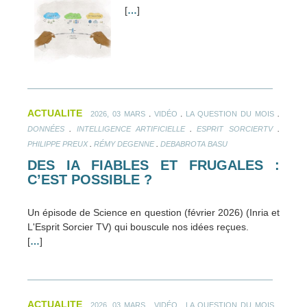
[
…
]
ACTUALITE
.
.
.
2026, 03 MARS
VIDÉO
LA QUESTION DU MOIS
.
.
.
DONNÉES
INTELLIGENCE ARTIFICIELLE
ESPRIT SORCIERTV
.
.
PHILIPPE PREUX
RÉMY DEGENNE
DEBABROTA BASU
DES IA FIABLES ET FRUGALES :
C’EST POSSIBLE ?
Un épisode de Science en question (février 2026) (Inria et
L'Esprit Sorcier TV) qui bouscule nos idées reçues.
[
…
]
ACTUALITE
.
.
.
2026, 03 MARS
VIDÉO
LA QUESTION DU MOIS