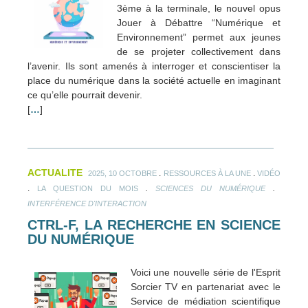
3ème à la terminale, le nouvel opus
Jouer à Débattre “Numérique et
Environnement” permet aux jeunes
de se projeter collectivement dans
l’avenir. Ils sont amenés à interroger et conscientiser la
place du numérique dans la société actuelle en imaginant
ce qu’elle pourrait devenir.
[
…
]
ACTUALITE
.
.
2025, 10 OCTOBRE
RESSOURCES À LA UNE
VIDÉO
.
.
.
LA QUESTION DU MOIS
SCIENCES DU NUMÉRIQUE
INTERFÉRENCE D'INTERACTION
CTRL-F, LA RECHERCHE EN SCIENCE
DU NUMÉRIQUE
Voici une nouvelle série de l'Esprit
Sorcier TV en partenariat avec le
Service de médiation scientifique