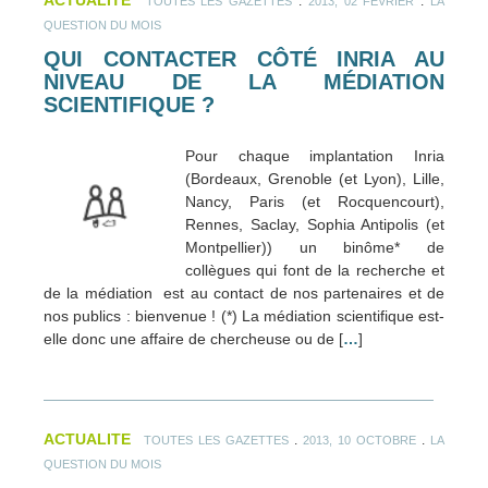
.
.
TOUTES LES GAZETTES
2013, 02 FÉVRIER
LA
QUESTION DU MOIS
QUI CONTACTER CÔTÉ INRIA AU
NIVEAU DE LA MÉDIATION
SCIENTIFIQUE ?
Pour chaque implantation Inria
(Bordeaux, Grenoble (et Lyon), Lille,
Nancy, Paris (et Rocquencourt),
Rennes, Saclay, Sophia Antipolis (et
Montpellier)) un binôme* de
collègues qui font de la recherche et
de la médiation est au contact de nos partenaires et de
nos publics : bienvenue ! (*) La médiation scientifique est-
elle donc une affaire de chercheuse ou de [
…
]
ACTUALITE
.
.
TOUTES LES GAZETTES
2013, 10 OCTOBRE
LA
QUESTION DU MOIS