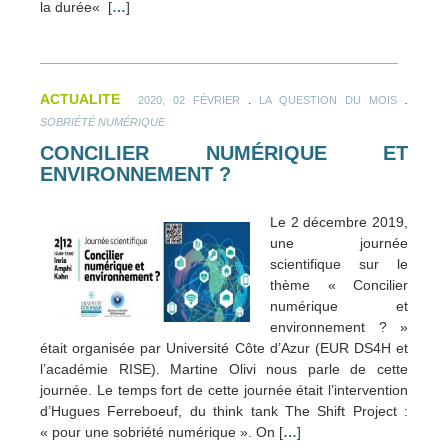
la durée« [
…
]
ACTUALITE
.
.
2020, 02 FÉVRIER
LA QUESTION DU MOIS
SOBRIÉTÉ NUMÉRIQUE
CONCILIER NUMÉRIQUE ET
ENVIRONNEMENT ?
Le 2 décembre 2019,
une journée
scientifique sur le
thème « Concilier
numérique et
environnement ? »
était organisée par Université Côte d’Azur (EUR DS4H et
l’académie RISE). Martine Olivi nous parle de cette
journée. Le temps fort de cette journée était l’intervention
d’Hugues Ferreboeuf, du think tank The Shift Project :
« pour une sobriété numérique ». On [
…
]