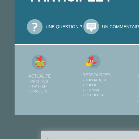
UNE QUESTION ?
UN COMMENTAIR
RESSOURCES
ACTUALITÉ
> THÉMATIQUE
> ARCHIVES
>
> PUBLIC
> TWITTER
>
> FORMAT
> PROJETS
>
> RECHERCHE
>
>