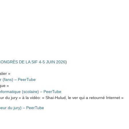
ONGRÈS DE LA SIF 4-5 JUIN 2026
)
lier »
er (fans) – PeerTube
que »
nformatique (scolaire) – PeerTube
r du jury » à la vidéo: « Shai-Hulud, le ver qui a retourné Internet »
eur du jury) – PeerTube