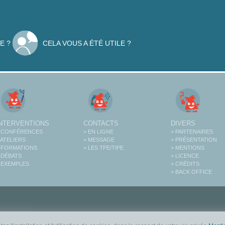
E ?
CELA VOUS A ÉTÉ UTILE ?
INTERVENTIONS
CONTACTS
DIVERS
 CONFÉRENCES
> EN LIGNE
> PARTENAIRES
 ATELIERS
> MESSAGE
> PRÉSENTATION
 FORMATIONS
> LES TPE/TIPE
> MENTIONS
 DÉBATS
> LICENCE
 EXEMPLES
> CRÉDITS
> BACK OFFICE