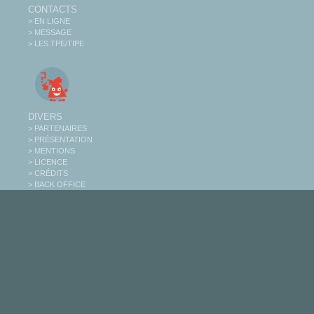
CONTACTS
> EN LIGNE
> MESSAGE
> LES TPE/TIPE
DIVERS
> PARTENAIRES
> PRÉSENTATION
> MENTIONS
> LICENCE
> CRÉDITS
> BACK OFFICE