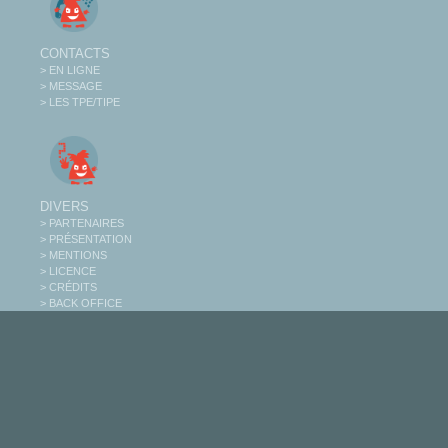
CONTACTS
> EN LIGNE
> MESSAGE
> LES TPE/TIPE
DIVERS
> PARTENAIRES
> PRÉSENTATION
> MENTIONS
> LICENCE
> CRÉDITS
> BACK OFFICE