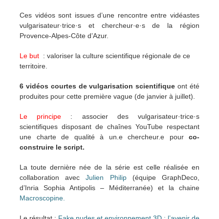
Ces vidéos sont issues d’une rencontre entre vidéastes
vulgarisateur·trice·s et chercheur·e·s de la région
Provence-Alpes-Côte d’Azur.
Le but
: valoriser la culture scientifique régionale de ce
territoire.
6 vidéos courtes de vulgarisation scientifique
ont été
produites pour cette première vague (de janvier à juillet).
Le principe
: associer des vulgarisateur·trice·s
scientifiques disposant de chaînes YouTube respectant
une charte de qualité à un.e chercheur.e pour
co-
construire le script.
La toute dernière née de la série est celle réalisée en
collaboration avec
Julien Philip
(équipe GraphDeco,
d’Inria Sophia Antipolis – Méditerranée) et la chaine
Macroscopine.
Le résultat :
Fake nudes et environnement 3D : l’avenir de