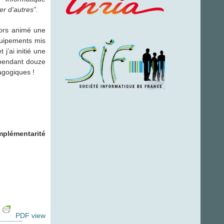
er d’autres”.
lors animé une
équipements mis
’ai initié une
e pendant douze
agogiques !
omplémentarité
PDF view