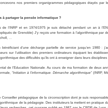
concevons nos premiers organigrammes pédagogiques étayés par l
s à partager la pensée informatique ?
 de l’INRP et en 1974/1975 je suis détaché pendant un an à l’E
pliqués de Grenoble) J’y reçois une formation à l’algorithmique par d
choll, …
bénéficiant d’une décharge partielle de service jusqu’en 1980 : j’
s sur l’utilisation des premiers ordinateurs équipant les établiss
rithmique des difficultés qu’ils ont à enseigner dans leurs disciplines 
ntal de l’Education Nationale. Au cours de ma formation de deux ann
Normale,
“Initiation à l’informatique. Démarche algorithmique”
(INRP, Mé
 Conseiller pédagogique de la circonscription dont je suis responsabl
rithmique de la pédagogie. Des instituteurs la mettent en pratique da
s leurs recherches, cet ouvrage publié en 1987 par le CRDP de Lyon 