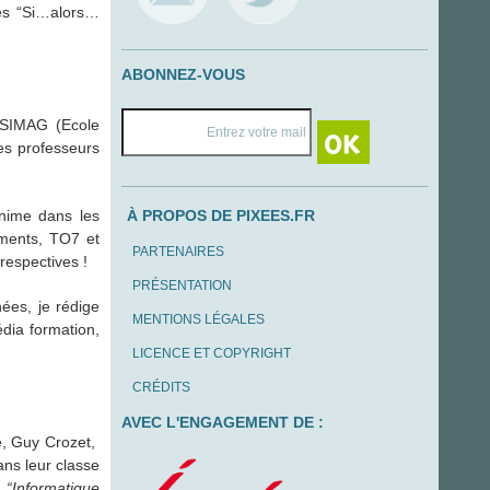
es “Si…alors…
ABONNEZ-VOUS
NSIMAG (Ecole
es professeurs
anime dans les
À PROPOS DE PIXEES.FR
ements, TO7 et
PARTENAIRES
respectives !
PRÉSENTATION
ées, je rédige
MENTIONS LÉGALES
dia formation,
LICENCE ET COPYRIGHT
CRÉDITS
AVEC L'ENGAGEMENT DE :
e, Guy Crozet,
ns leur classe
:
“Informatique