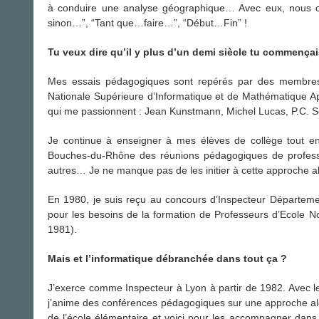
à conduire une analyse géographique… Avec eux, nous 
sinon…”, “Tant que…faire…”, “Début…Fin” !
Tu veux dire qu’il y plus d’un demi siècle tu commençai
Mes essais pédagogiques sont repérés par des membres
Nationale Supérieure d’Informatique et de Mathématique Ap
qui me passionnent : Jean Kunstmann, Michel Lucas, P.C. S
Je continue à enseigner à mes élèves de collège tout en 
Bouches-du-Rhône des réunions pédagogiques de professeur
autres… Je ne manque pas de les initier à cette approche algo
En 1980, je suis reçu au concours d’Inspecteur Départeme
pour les besoins de la formation de Professeurs d’Ecole 
1981).
Mais et l’informatique débranchée dans tout ça ?
J’exerce comme Inspecteur à Lyon à partir de 1982. Avec le
j’anime des conférences pédagogiques sur une approche algo
de l’école élémentaire et voici pour les accompagner dan