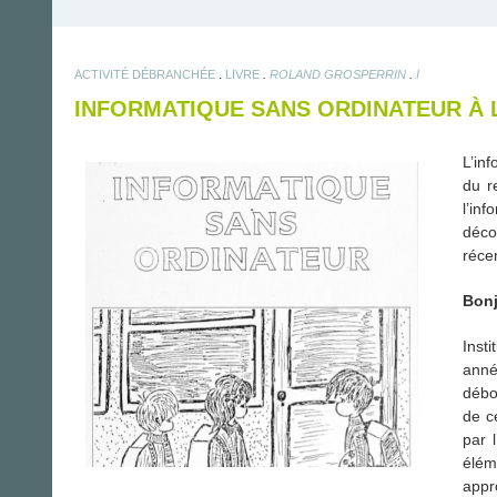
.
.
.
ACTIVITÉ DÉBRANCHÉE
LIVRE
ROLAND GROSPERRIN
I
INFORMATIQUE SANS ORDINATEUR À 
L’in
du r
l’in
déco
réce
Bonj
Inst
anné
débor
de c
par 
élém
appr