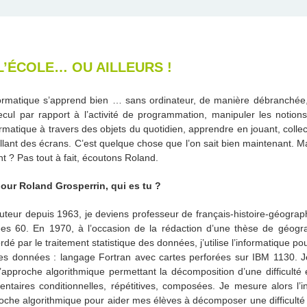
L’ÉCOLE… OU AILLEURS !
formatique s’apprend bien … sans ordinateur, de manière débranchée
ecul par rapport à l’activité de programmation, manipuler les notions
formatique à travers des objets du quotidien, apprendre en jouant, colle
llant des écrans. C’est quelque chose que l’on sait bien maintenant. M
nt ? Pas tout à fait, écoutons Roland.
our Roland Grosperrin, qui es tu ?
ituteur depuis 1963, je deviens professeur de français-histoire-géograph
es 60. En 1970, à l’occasion de la rédaction d’une thèse de géogra
dé par le traitement statistique des données, j’utilise l’informatique po
es données : langage Fortran avec cartes perforées sur IBM 1130. J
l’approche algorithmique permettant la décomposition d’une difficulté 
entaires conditionnelles, répétitives, composées. Je mesure alors l’i
oche algorithmique pour aider mes élèves à décomposer une difficulté