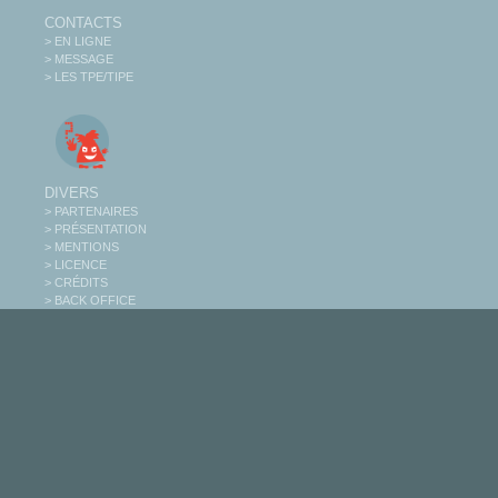
CONTACTS
> EN LIGNE
> MESSAGE
> LES TPE/TIPE
DIVERS
> PARTENAIRES
> PRÉSENTATION
> MENTIONS
> LICENCE
> CRÉDITS
> BACK OFFICE