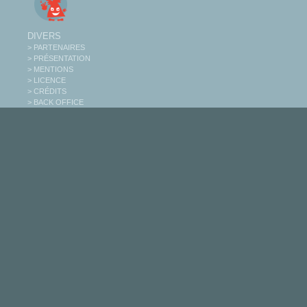
DIVERS
> PARTENAIRES
> PRÉSENTATION
> MENTIONS
> LICENCE
> CRÉDITS
> BACK OFFICE