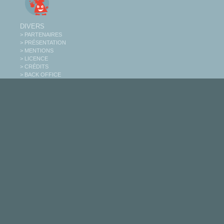
DIVERS
> PARTENAIRES
> PRÉSENTATION
> MENTIONS
> LICENCE
> CRÉDITS
> BACK OFFICE