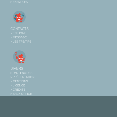
> EXEMPLES
CONTACTS
> EN LIGNE
> MESSAGE
> LES TPE/TIPE
DIVERS
> PARTENAIRES
> PRÉSENTATION
> MENTIONS
> LICENCE
> CRÉDITS
> BACK OFFICE