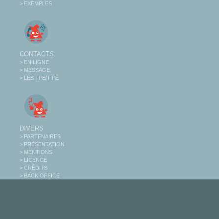
> EXEMPLES
CONTACTS
> EN LIGNE
> MESSAGE
> LES TPE/TIPE
DIVERS
> PARTENAIRES
> PRÉSENTATION
> MENTIONS
> LICENCE
> CRÉDITS
> BACK OFFICE