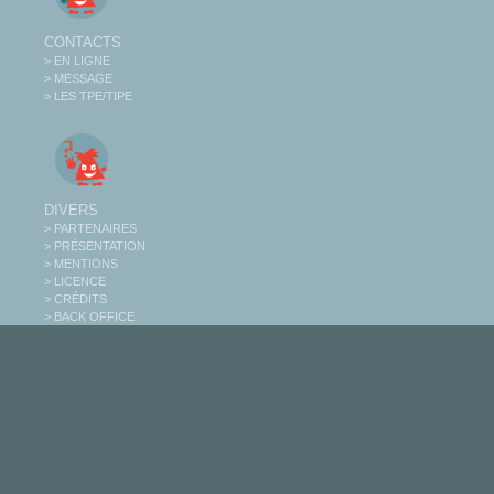
CONTACTS
> EN LIGNE
> MESSAGE
> LES TPE/TIPE
DIVERS
> PARTENAIRES
> PRÉSENTATION
> MENTIONS
> LICENCE
> CRÉDITS
> BACK OFFICE