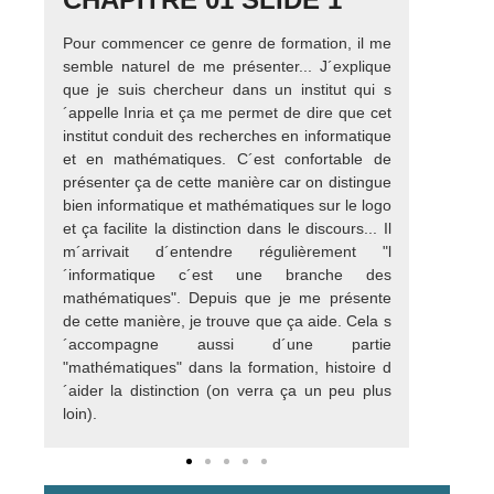
Pour commencer ce genre de formation, il me
Pour dé
semble naturel de me présenter... J´explique
que mo
que je suis chercheur dans un institut qui s
Lycéens
´appelle Inria et ça me permet de dire que cet
quelque
institut conduit des recherches en informatique
. C´
et en mathématiques. C´est confortable de
montre 
présenter ça de cette manière car on distingue
les élè
bien informatique et mathématiques sur le logo
pas hé
et ça facilite la distinction dans le discours... Il
contenu
m´arrivait d´entendre régulièrement "l
´appropr
´informatique c´est une branche des
dans un
mathématiques". Depuis que je me présente
Nous c
de cette manière, je trouve que ça aide. Cela s
messag
´accompagne aussi d´une partie
"mathématiques" dans la formation, histoire d
´aider la distinction (on verra ça un peu plus
loin).