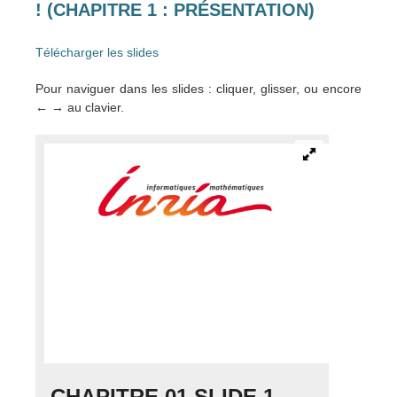
! (CHAPITRE 1 : PRÉSENTATION)
Télécharger les slides
Pour naviguer dans les slides : cliquer, glisser, ou encore
← → au clavier.
CHAPITRE 01 SLIDE 1
CHA