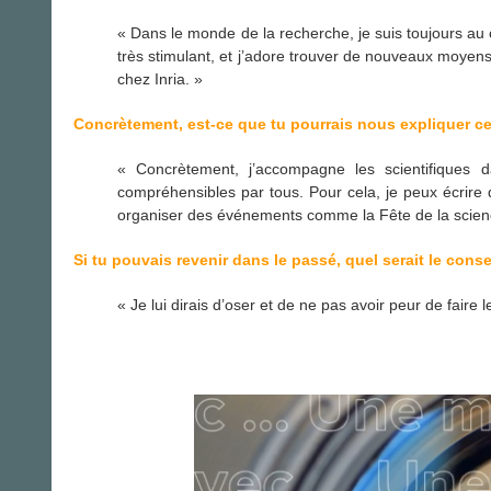
« Dans le monde de la recherche, je suis toujours au
très stimulant, et j’adore trouver de nouveaux moyens
chez Inria. »
Concrètement, est-ce que tu pourrais nous expliquer ce 
« Concrètement, j’accompagne les scientifiques d
compréhensibles par tous. Pour cela, je peux écrire d
organiser des événements comme la Fête de la science
Si tu pouvais revenir dans le passé, quel serait le conse
« Je lui dirais d’oser et de ne pas avoir peur de faire 