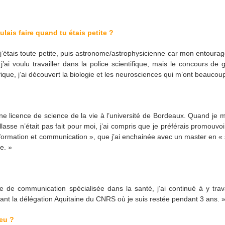
lais faire quand tu étais petite ?
 j’étais toute petite, puis astronome/astrophysicienne car mon entourag
j’ai voulu travailler dans la police scientifique, mais le concours de
ifique, j’ai découvert la biologie et les neurosciences qui m’ont beaucoup
ne licence de science de la vie à l’université de Bordeaux. Quand je
asse n’était pas fait pour moi, j’ai compris que je préférais promouvoi
information et communication », que j’ai enchainée avec un master en « s
e. »
de communication spécialisée dans la santé, j’ai continué à y trava
grant la délégation Aquitaine du CNRS où je suis restée pendant 3 ans. 
ieu ?