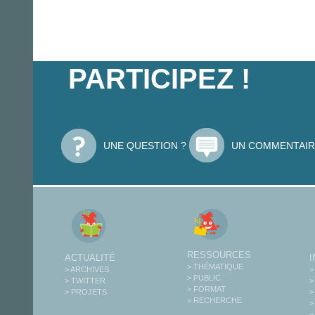
PARTICIPEZ !
UNE QUESTION ?
UN COMMENTAIR
RESSOURCES
ACTUALITÉ
> THÉMATIQUE
> ARCHIVES
>
> PUBLIC
> TWITTER
>
> FORMAT
> PROJETS
>
> RECHERCHE
>
>