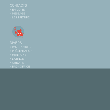
CONTACTS
> EN LIGNE
> MESSAGE
> LES TPE/TIPE
DIVERS
> PARTENAIRES
> PRÉSENTATION
> MENTIONS
> LICENCE
> CRÉDITS
> BACK OFFICE