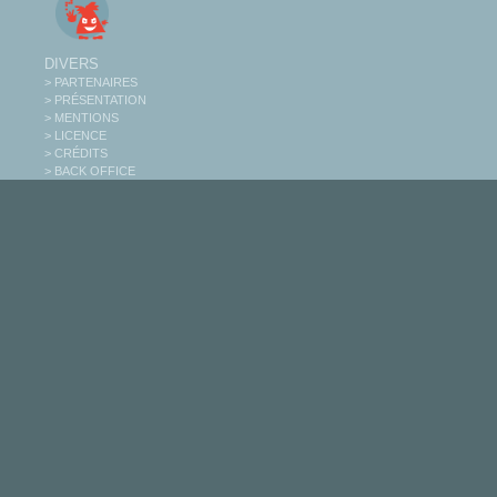
DIVERS
> PARTENAIRES
> PRÉSENTATION
> MENTIONS
> LICENCE
> CRÉDITS
> BACK OFFICE