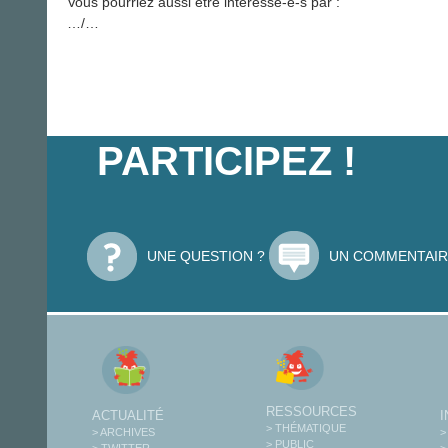
Vous pourriez aussi être intéressé-e-s par :
…/…
PARTICIPEZ !
UNE QUESTION ?
UN COMMENTAIR
RESSOURCES
ACTUALITÉ
> THÉMATIQUE
> ARCHIVES
>
> PUBLIC