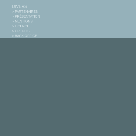
DIVERS
> PARTENAIRES
> PRÉSENTATION
> MENTIONS
> LICENCE
> CRÉDITS
> BACK OFFICE