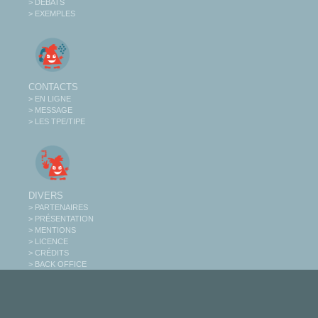
> DÉBATS
> EXEMPLES
CONTACTS
> EN LIGNE
> MESSAGE
> LES TPE/TIPE
DIVERS
> PARTENAIRES
> PRÉSENTATION
> MENTIONS
> LICENCE
> CRÉDITS
> BACK OFFICE