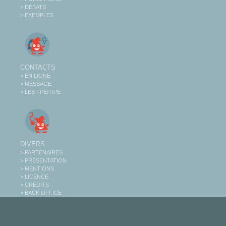
> DÉBATS
> EXEMPLES
CONTACTS
> EN LIGNE
> MESSAGE
> LES TPE/TIPE
DIVERS
> PARTENAIRES
> PRÉSENTATION
> MENTIONS
> LICENCE
> CRÉDITS
> BACK OFFICE